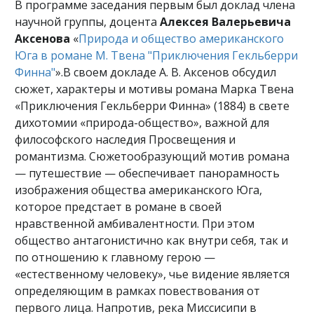
В программе заседания первым был доклад члена
научной группы, доцента
Алексея Валерьевича
Аксенова
«
Природа и общество американского
Юга в романе М. Твена "Приключения Гекльберри
Финна"
».В своем докладе А. В. Аксенов обсудил
сюжет, характеры и мотивы романа Марка Твена
«Приключения Гекльберри Финна» (1884) в свете
дихотомии «природа-общество», важной для
философского наследия Просвещения и
романтизма. Сюжетообразующий мотив романа
— путешествие — обеспечивает панорамность
изображения общества американского Юга,
которое предстает в романе в своей
нравственной амбивалентности. При этом
общество антагонистично как внутри себя, так и
по отношению к главному герою —
«естественному человеку», чье видение является
определяющим в рамках повествования от
первого лица. Напротив, река Миссисипи в