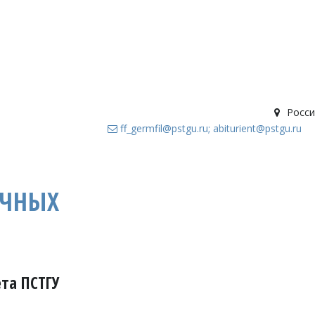
Росси
ff_germfil@pstgu.ru; abiturient@pstgu.ru
ЫЧНЫХ
та ПСТГУ