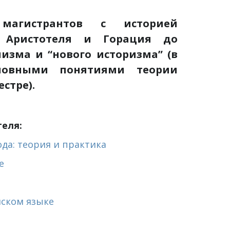
магистрантов с историей
 Аристотеля и Горация до
лизма и “нового историзма” (в
новными понятиями теории
стре).
еля:
да: теория и практика
е
йском языке